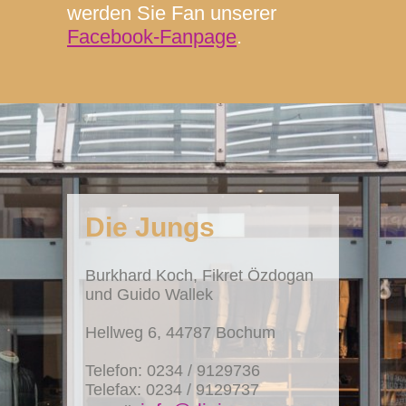
werden Sie Fan unserer
Facebook-Fanpage
.
Die Jungs
Burkhard Koch, Fikret Özdogan
und Guido Wallek
Hellweg 6, 44787 Bochum
Telefon:
0234 / 9129736
Telefax: 0234 / 9129737