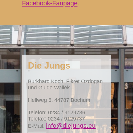
Facebook-Fanpage
.
Die Jungs
Burkhard Koch, Fikret Özdogan
und Guido Wallek
Hellweg 6, 44787 Bochum
Telefon:
0234 / 9129736
Telefax: 0234 / 9129737
info@diejungs.eu
E-Mail: