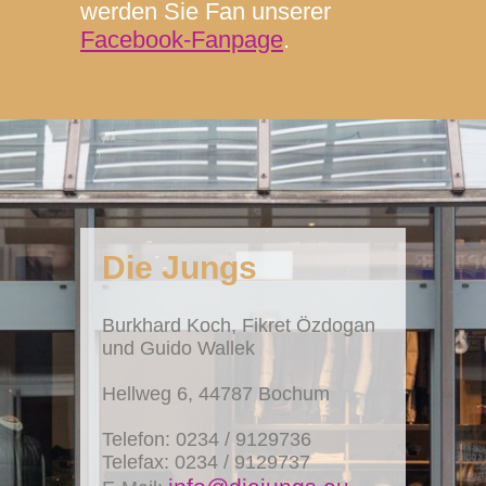
werden Sie Fan unserer
Facebook-Fanpage
.
Die Jungs
Burkhard Koch, Fikret Özdogan
und Guido Wallek
Hellweg 6, 44787 Bochum
Telefon:
0234 / 9129736
Telefax: 0234 / 9129737